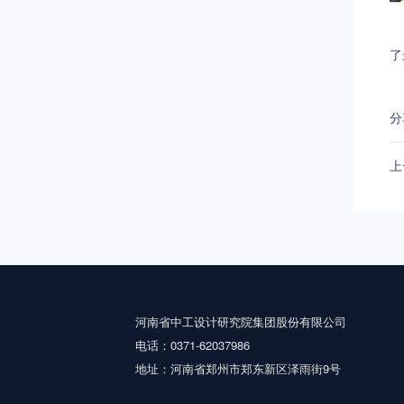
郑
了
分
河南省中工设计研究院集团股份有限公司
电话：0371-62037986
地址：河南省郑州市郑东新区泽雨街9号