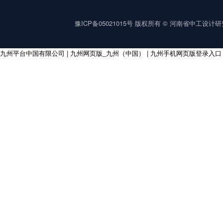
豫ICP备05021015号
版权所有 © 河南省中工设计研究院集
九州平台中国有限公司
|
九州网页版_九州（中国）
|
九州手机网页版登录入口