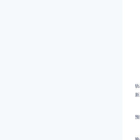
郑
轨
新
预
验