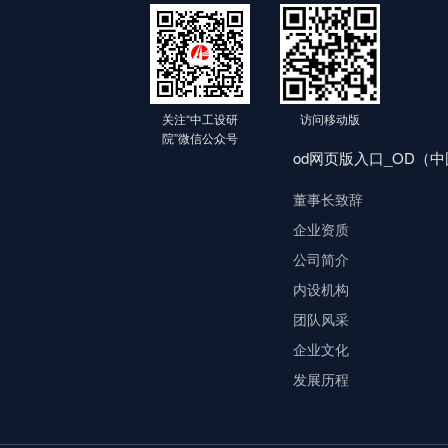
关注“中工设研
访问移动版
院”微信公众号
od网页版入口_OD（
董事长致辞
企业资质
公司简介
内设机构
团队风采
企业文化
发展历程