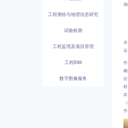
场
工程测绘与地理信息研究
试验检测
水
工程监理及项目管理
运
工程BIM
作
建
数字图像服务
拉
程
农
（
升