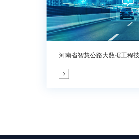
公路基础数据管理”、“数字
河南省智慧公路大数据工程