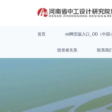
首页
od网页版入口_OD（中国
投资者关系
联系我