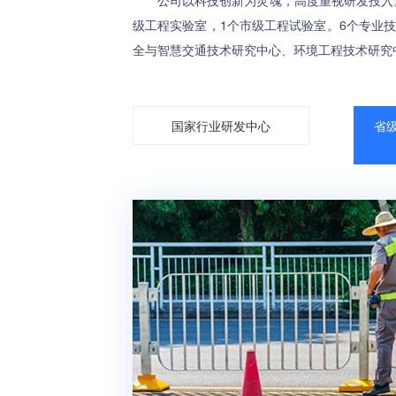
公司以科技创新为灵魂，高度重视研发投入。设
级工程实验室，1个市级工程试验室。6个专业
全与智慧交通技术研究中心、环境工程技术研究
国家行业研发中心
省