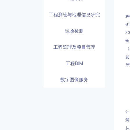
公
工程测绘与地理信息研究
称
矿
试验检测
3
全
工程监理及项目管理
《
发
工程BIM
等
数字图像服务
公
计
筑
从