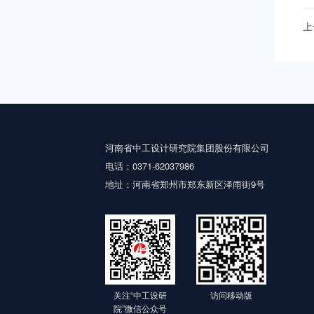
河南省中工设计研究院集团股份有限公司
电话：0371-62037986
地址：河南省郑州市郑东新区泽雨街9号
关注“中工设研
访问移动版
院”微信公众号