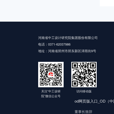
河南省中工设计研究院集团股份有限公司
电话：0371-62037986
地址：河南省郑州市郑东新区泽雨街9号
关注“中工设研
访问移动版
院”微信公众号
od网页版入口_OD（
董事长致辞