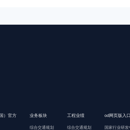
中国）官方
业务板块
工程业绩
od网页版入
综合交通规划
综合交通规划
国家行业研发