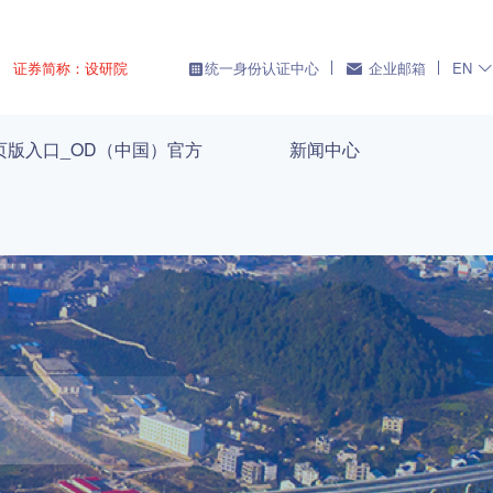
证券简称：设研院
统一身份认证中心
企业邮箱
EN
页版入口_OD（中国）官方
新闻中心