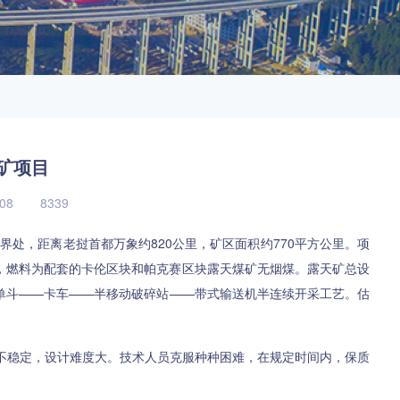
矿项目
08
8339
，距离老挝首都万象约820公里，矿区面积约770平方公里。项
埔寨，燃料为配套的卡伦区块和帕克赛区块露天煤矿无烟煤。露天矿总设
用单斗——卡车——半移动破碎站——带式输送机半连续开采工艺。估
不稳定，设计难度大。技术人员克服种种困难，在规定时间内，保质