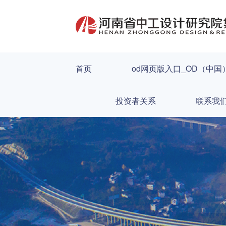
首页
od网页版入口_OD（中国
投资者关系
联系我