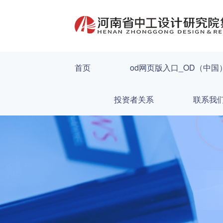
首页
od网页版入口_OD（中国
投资者关系
联系我