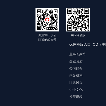
关注“中工设研
访问移动版
院”微信公众号
od网页版入口_OD（
董事长致辞
企业资质
公司简介
内设机构
团队风采
企业文化
发展历程