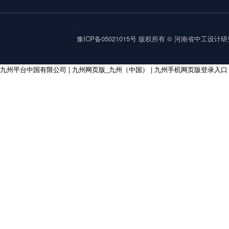
豫ICP备05021015号
版权所有 © 河南省中工设计研究院集
九州平台中国有限公司
|
九州网页版_九州（中国）
|
九州手机网页版登录入口